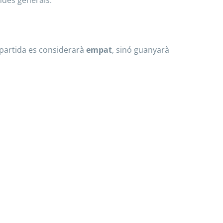
ndes generals.
 partida es considerarà
empat
, sinó guanyarà