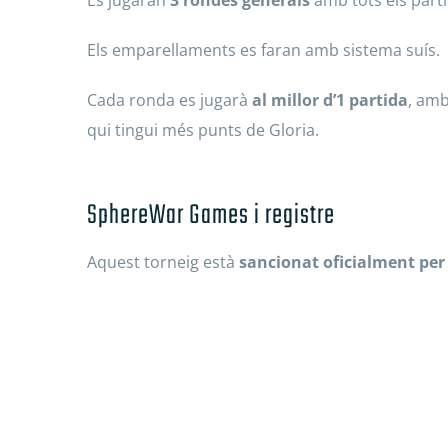
Es jugaran
3 rondes generals
amb tots els parti
Els emparellaments es faran amb sistema suís.
Cada ronda es jugarà
al millor d’1 partida
, am
qui tingui més punts de Gloria.
SphereWar Games i registre
Aquest torneig està
sancionat oficialment pe