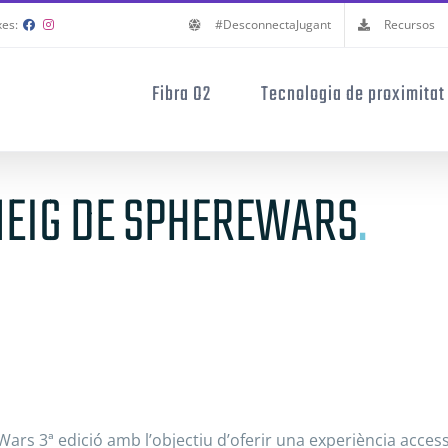
xes:
#DesconnectaJugant
Recursos
Fibra O2
Tecnologia de proximitat
NEIG DE SPHEREWARS
.
rs 3ª edició amb l’objectiu d’oferir una experiència accessib