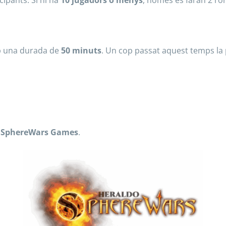
cipants. Si hi ha
10 jugadors o menys
, només es faran 2 ro
b una durada de
50 minuts
. Un cop passat aquest temps la
r
SphereWars Games
.