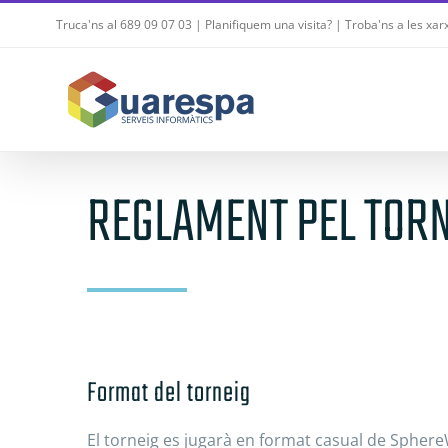
Skip
Truca'ns al
689 09 07 03
|
Planifiquem una visita?
| Troba'ns a les xar
to
content
REGLAMENT PEL TOR
Format del torneig
El torneig es jugarà en format casual de SphereWa